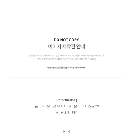
[information]
-폴리에스테르79% + 레이온17% + 스판4%
-롱 부츠컷 라인
[size]