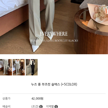
누즈 롱 부츠컷 슬랙스 (*5COLOR)
상품가
42,000원
배송비
(조건)
지역별