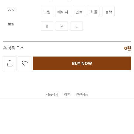
color
크림
베이지
민트
차콜
블랙
size
S
M
L
0
원
총 상품 금액
BUY NOW
상품상세
리뷰
관련상품