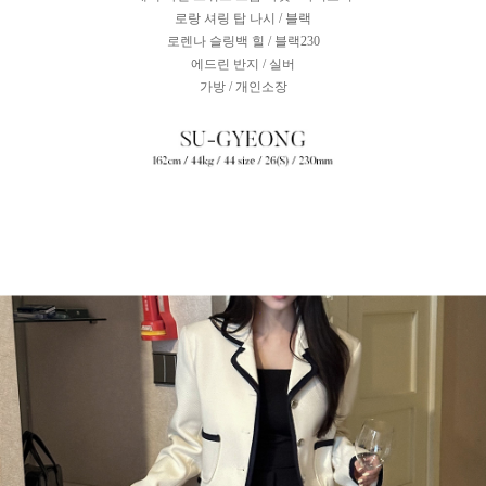
로랑 셔링 탑 나시 / 블랙
로렌나 슬링백 힐 / 블랙230
에드린 반지 / 실버
가방 / 개인소장