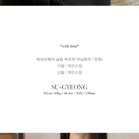
*with item*
에브리웨어 슬림 부츠컷 데님팬츠 / 연청s
가방 / 개인소장
신발 / 개인소장