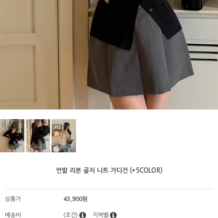
언발 리본 골지 니트 가디건 (*5COLOR)
상품가
43,900원
배송비
(조건)
지역별